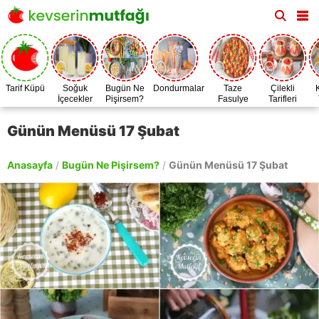
Tarif Küpü
Soğuk
Bugün Ne
Dondurmalar
Taze
Çilekli
İçecekler
Pişirsem?
Fasulye
Tarifleri
Zamanı
Günün Menüsü 17 Şubat
Anasayfa
/
Bugün Ne Pişirsem?
/
Günün Menüsü 17 Şubat