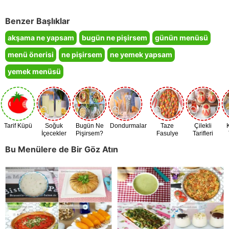
Benzer Başlıklar
akşama ne yapsam
bugün ne pişirsem
günün menüsü
menü önerisi
ne pişirsem
ne yemek yapsam
yemek menüsü
Tarif Küpü
Soğuk
Bugün Ne
Dondurmalar
Taze
Çilekli
İçecekler
Pişirsem?
Fasulye
Tarifleri
Zamanı
Bu Menülere de Bir Göz Atın