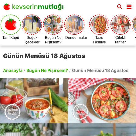
Tarif Küpü
Soğuk
Bugün Ne
Dondurmalar
Taze
Çilekli
İçecekler
Pişirsem?
Fasulye
Tarifleri
Zamanı
Günün Menüsü 18 Ağustos
Anasayfa
/
Bugün Ne Pişirsem?
/
Günün Menüsü 18 Ağustos