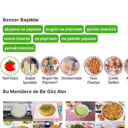
Benzer Başlıklar
akşama ne yapsam
bugün ne pişirsem
günün menüsü
menü önerisi
ne pişirsem
ne yemek yapsam
yemek menüsü
Tarif Küpü
Soğuk
Bugün Ne
Dondurmalar
Taze
Çilekli
İçecekler
Pişirsem?
Fasulye
Tarifleri
Zamanı
Bu Menülere de Bir Göz Atın