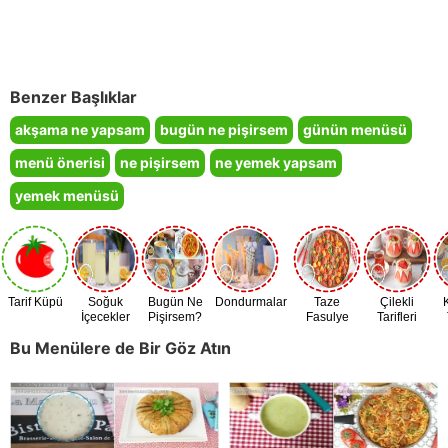
Benzer Başlıklar
akşama ne yapsam
bugün ne pişirsem
günün menüsü
menü önerisi
ne pişirsem
ne yemek yapsam
yemek menüsü
Tarif Küpü
Soğuk
Bugün Ne
Dondurmalar
Taze
Çilekli
İçecekler
Pişirsem?
Fasulye
Tarifleri
Zamanı
Bu Menülere de Bir Göz Atın