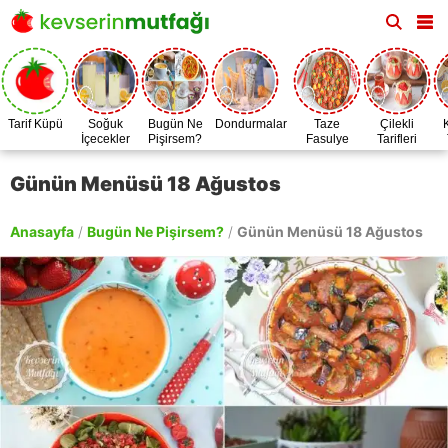
Tarif Küpü
Soğuk
Bugün Ne
Dondurmalar
Taze
Çilekli
İçecekler
Pişirsem?
Fasulye
Tarifleri
Zamanı
Günün Menüsü 18 Ağustos
Anasayfa
/
Bugün Ne Pişirsem?
/
Günün Menüsü 18 Ağustos