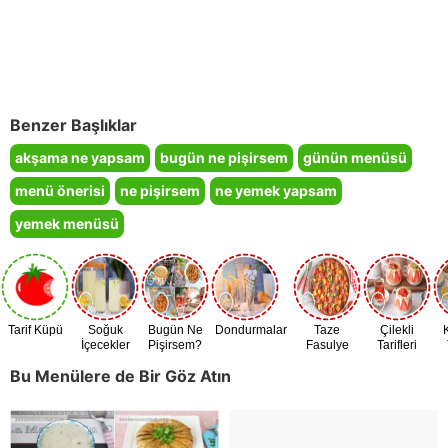
Benzer Başlıklar
akşama ne yapsam
bugün ne pişirsem
günün menüsü
menü önerisi
ne pişirsem
ne yemek yapsam
yemek menüsü
Tarif Küpü
Soğuk
Bugün Ne
Dondurmalar
Taze
Çilekli
İçecekler
Pişirsem?
Fasulye
Tarifleri
Zamanı
Bu Menülere de Bir Göz Atın