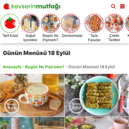
Tarif Küpü
Soğuk
Bugün Ne
Dondurmalar
Taze
Çilekli
İçecekler
Pişirsem?
Fasulye
Tarifleri
Zamanı
Günün Menüsü 18 Eylül
Anasayfa
/
Bugün Ne Pişirsem?
/
Günün Menüsü 18 Eylül