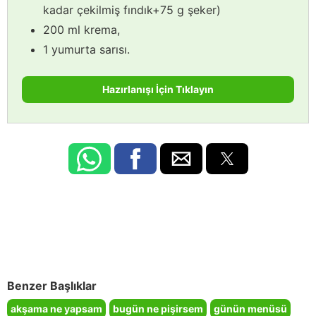
kadar çekilmiş fındık+75 g şeker)
200 ml krema,
1 yumurta sarısı.
Hazırlanışı İçin Tıklayın
Benzer Başlıklar
akşama ne yapsam
bugün ne pişirsem
günün menüsü