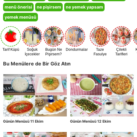
menü önerisi
ne pişirsem
ne yemek yapsam
yemek menüsü
Tarif Küpü
Soğuk
Bugün Ne
Dondurmalar
Taze
Çilekli
İçecekler
Pişirsem?
Fasulye
Tarifleri
Zamanı
Bu Menülere de Bir Göz Atın
Günün Menüsü 11 Ekim
Günün Menüsü 12 Ekim