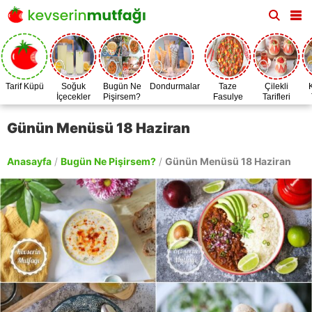
Tarif Küpü
Soğuk
Bugün Ne
Dondurmalar
Taze
Çilekli
İçecekler
Pişirsem?
Fasulye
Tarifleri
Zamanı
Günün Menüsü 18 Haziran
Anasayfa
/
Bugün Ne Pişirsem?
/
Günün Menüsü 18 Haziran