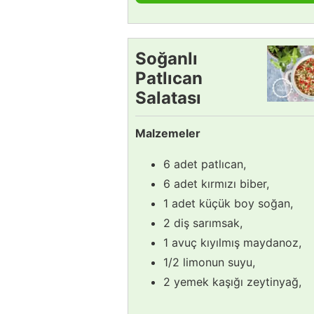
Soğanlı
Patlıcan
Salatası
Tarifi
Malzemeler
6 adet patlıcan,
6 adet kırmızı biber,
1 adet küçük boy soğan,
2 diş sarımsak,
1 avuç kıyılmış maydanoz,
1/2 limonun suyu,
2 yemek kaşığı zeytinyağ,