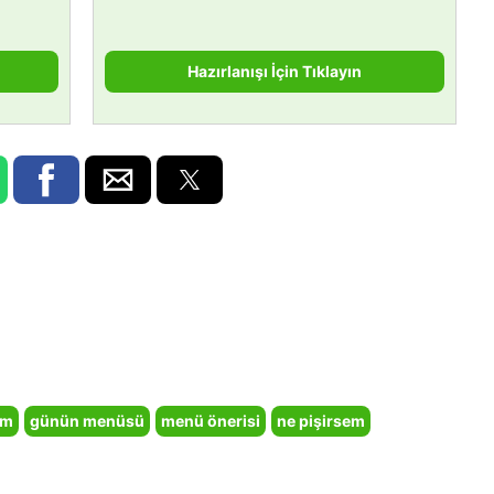
Hazırlanışı İçin Tıklayın
em
günün menüsü
menü önerisi
ne pişirsem