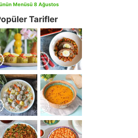
ünün Menüsü 8 Ağustos
opüler Tarifler