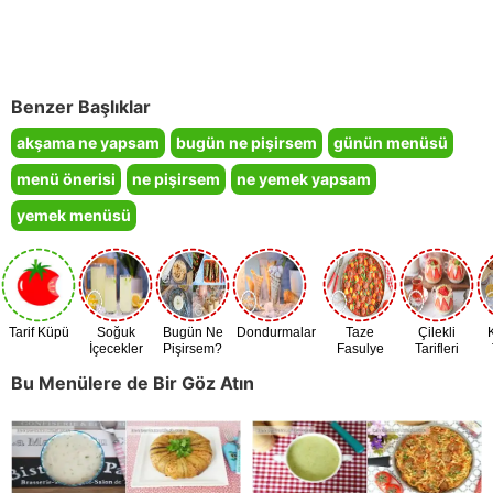
Benzer Başlıklar
akşama ne yapsam
bugün ne pişirsem
günün menüsü
menü önerisi
ne pişirsem
ne yemek yapsam
yemek menüsü
Tarif Küpü
Soğuk
Bugün Ne
Dondurmalar
Taze
Çilekli
İçecekler
Pişirsem?
Fasulye
Tarifleri
Zamanı
Bu Menülere de Bir Göz Atın