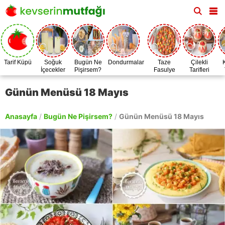
Tarif Küpü
Soğuk
Bugün Ne
Dondurmalar
Taze
Çilekli
İçecekler
Pişirsem?
Fasulye
Tarifleri
Zamanı
Günün Menüsü 18 Mayıs
Anasayfa
/
Bugün Ne Pişirsem?
/
Günün Menüsü 18 Mayıs