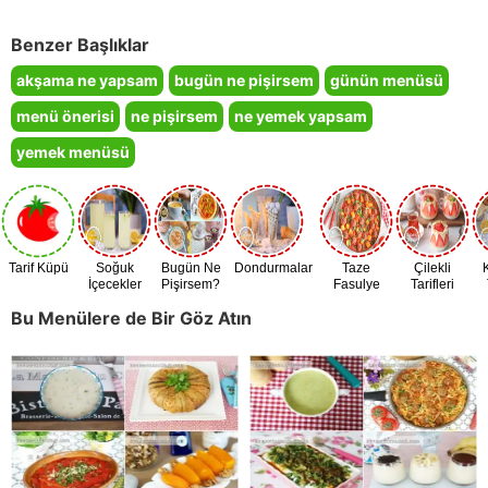
Benzer Başlıklar
akşama ne yapsam
bugün ne pişirsem
günün menüsü
menü önerisi
ne pişirsem
ne yemek yapsam
yemek menüsü
Tarif Küpü
Soğuk
Bugün Ne
Dondurmalar
Taze
Çilekli
İçecekler
Pişirsem?
Fasulye
Tarifleri
Zamanı
Bu Menülere de Bir Göz Atın