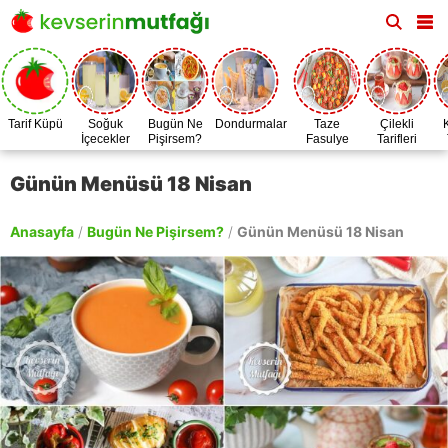
Tarif Küpü
Soğuk
Bugün Ne
Dondurmalar
Taze
Çilekli
İçecekler
Pişirsem?
Fasulye
Tarifleri
Zamanı
Günün Menüsü 18 Nisan
Anasayfa
/
Bugün Ne Pişirsem?
/
Günün Menüsü 18 Nisan