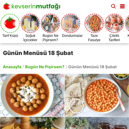
Tarif Küpü
Soğuk
Bugün Ne
Dondurmalar
Taze
Çilekli
İçecekler
Pişirsem?
Fasulye
Tarifleri
Zamanı
Günün Menüsü 18 Şubat
Anasayfa
/
Bugün Ne Pişirsem?
/
Günün Menüsü 18 Şubat