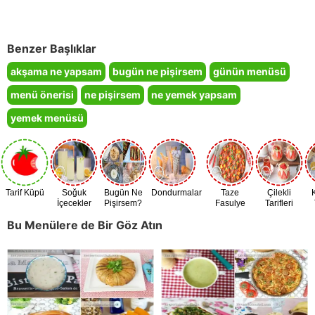
Benzer Başlıklar
akşama ne yapsam
bugün ne pişirsem
günün menüsü
menü önerisi
ne pişirsem
ne yemek yapsam
yemek menüsü
Tarif Küpü
Soğuk
Bugün Ne
Dondurmalar
Taze
Çilekli
İçecekler
Pişirsem?
Fasulye
Tarifleri
Zamanı
Bu Menülere de Bir Göz Atın