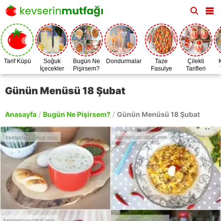
Tarif Küpü
Soğuk
Bugün Ne
Dondurmalar
Taze
Çilekli
İçecekler
Pişirsem?
Fasulye
Tarifleri
Zamanı
Günün Menüsü 18 Şubat
Anasayfa
/
Bugün Ne Pişirsem?
/
Günün Menüsü 18 Şubat