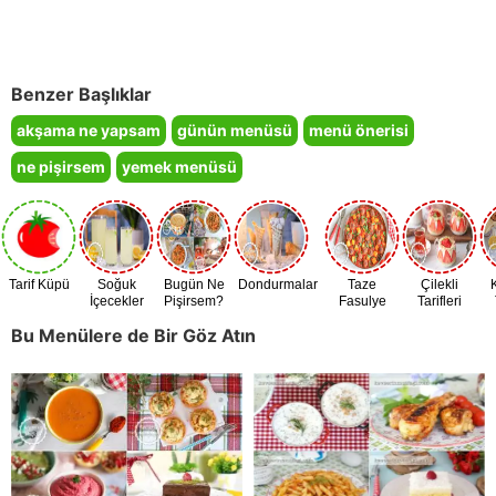
Benzer Başlıklar
akşama ne yapsam
günün menüsü
menü önerisi
ne pişirsem
yemek menüsü
Tarif Küpü
Soğuk
Bugün Ne
Dondurmalar
Taze
Çilekli
İçecekler
Pişirsem?
Fasulye
Tarifleri
Zamanı
Bu Menülere de Bir Göz Atın