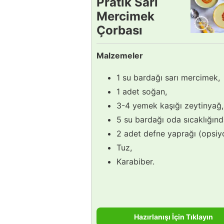
Pratik Sarı
Mercimek
Çorbası
Tarifi
Malzemeler
1 su bardağı sarı mercimek,
1 adet soğan,
3-4 yemek kaşığı zeytinyağ,
5 su bardağı oda sıcaklığınd
2 adet defne yaprağı (opsiyo
Tuz,
Karabiber.
Hazırlanışı İçin Tıklayın