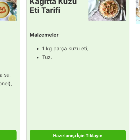
Kağıtta Kuzu
Eti Tarifi
Malzemeler
1 kg parça kuzu eti,
Tuz.
a su,
nel),
Hazırlanışı İçin Tıklayın