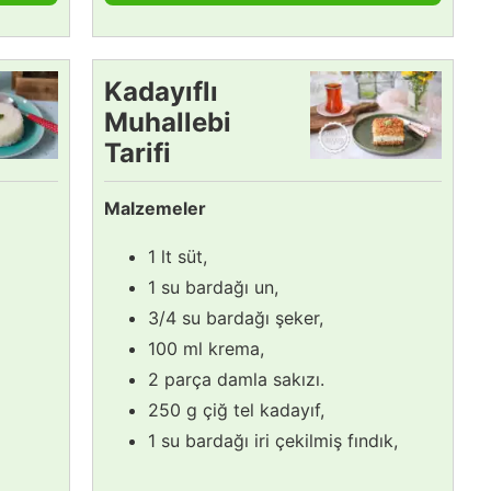
Kadayıflı
Muhallebi
Tarifi
Malzemeler
1 lt süt,
1 su bardağı un,
3/4 su bardağı şeker,
100 ml krema,
2 parça damla sakızı.
250 g çiğ tel kadayıf,
1 su bardağı iri çekilmiş fındık,