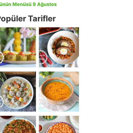
ünün Menüsü 9 Ağustos
opüler Tarifler