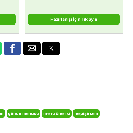
Hazırlanışı İçin Tıklayın
em
günün menüsü
menü önerisi
ne pişirsem