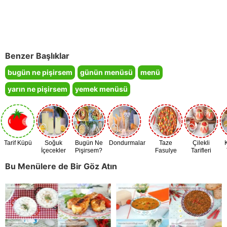
Benzer Başlıklar
bugün ne pişirsem
günün menüsü
menü
yarın ne pişirsem
yemek menüsü
Tarif Küpü
Soğuk
Bugün Ne
Dondurmalar
Taze
Çilekli
İçecekler
Pişirsem?
Fasulye
Tarifleri
Zamanı
Bu Menülere de Bir Göz Atın