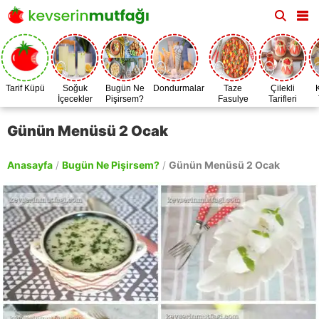
Tarif Küpü
Soğuk
Bugün Ne
Dondurmalar
Taze
Çilekli
İçecekler
Pişirsem?
Fasulye
Tarifleri
Zamanı
Günün Menüsü 2 Ocak
Anasayfa
/
Bugün Ne Pişirsem?
/
Günün Menüsü 2 Ocak