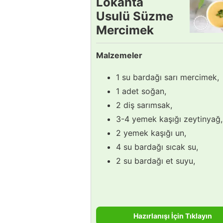
Lokanta
Usulü Süzme
Mercimek
Çorbası
Malzemeler
Tarifi
1 su bardağı sarı mercimek,
1 adet soğan,
2 diş sarımsak,
3-4 yemek kaşığı zeytinyağ,
2 yemek kaşığı un,
4 su bardağı sıcak su,
2 su bardağı et suyu,
Hazırlanışı İçin Tıklayın