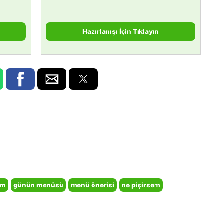
Hazırlanışı İçin Tıklayın
em
günün menüsü
menü önerisi
ne pişirsem