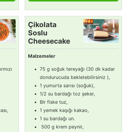
Çikolata
Soslu
Cheesecake
Tarifi
Malzemeler
ırmızı
75 g soğuk tereyağı (30 dk kadar
dondurucuda bekletebilirsiniz ),
1 yumurta sarısı (soğuk),
1/2 su bardağı toz şeker,
Bir fiske tuz,
ası,
1 yemek kaşığı kakao,
1 su bardağı un.
500 g krem peynir,