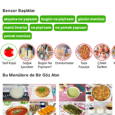
Benzer Başlıklar
akşama ne yapsam
bugün ne pişirsem
günün menüsü
menü önerisi
ne pişirsem
ne yemek yapsam
yemek menüsü
Tarif Küpü
Soğuk
Bugün Ne
Dondurmalar
Taze
Çilekli
İçecekler
Pişirsem?
Fasulye
Tarifleri
Zamanı
Bu Menülere de Bir Göz Atın