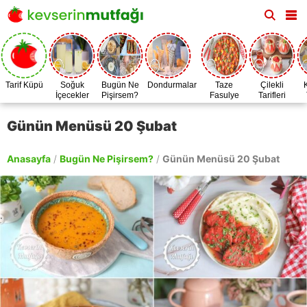
Tarif Küpü
Soğuk
Bugün Ne
Dondurmalar
Taze
Çilekli
İçecekler
Pişirsem?
Fasulye
Tarifleri
Zamanı
Günün Menüsü 20 Şubat
Anasayfa
/
Bugün Ne Pişirsem?
/
Günün Menüsü 20 Şubat