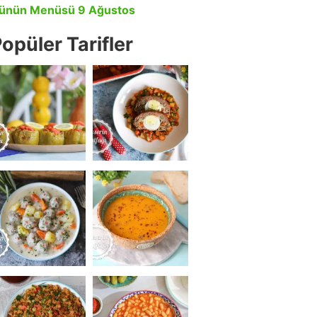
ünün Menüsü 9 Ağustos
opüler Tarifler