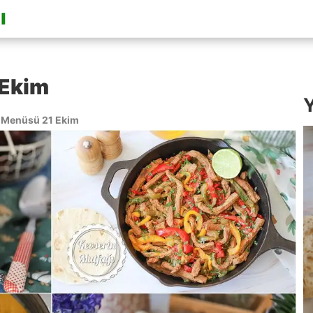
 Ekim
Y
Menüsü 21 Ekim