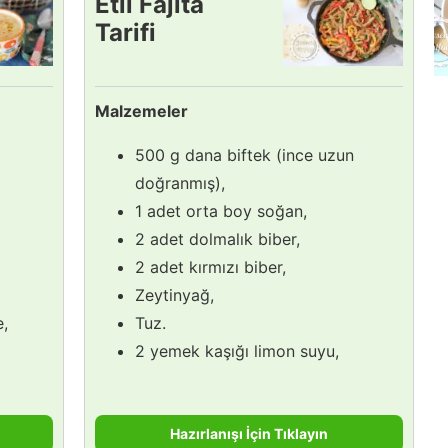
Etli Fajita
Tarifi
Malzemeler
500 g dana biftek (ince uzun
doğranmış),
1 adet orta boy soğan,
2 adet dolmalık biber,
2 adet kırmızı biber,
Zeytinyağ,
e,
Tuz.
2 yemek kaşığı limon suyu,
Hazırlanışı İçin Tıklayın