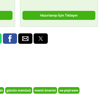
Hazırlanışı İçin Tıklayın
em
günün menüsü
menü önerisi
ne pişirsem