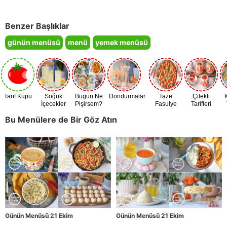
Benzer Başlıklar
günün menüsü
menü
yemek menüsü
Tarif Küpü
Soğuk
Bugün Ne
Dondurmalar
Taze
Çilekli
İçecekler
Pişirsem?
Fasulye
Tarifleri
Zamanı
Bu Menülere de Bir Göz Atın
Günün Menüsü 21 Ekim
Günün Menüsü 21 Ekim