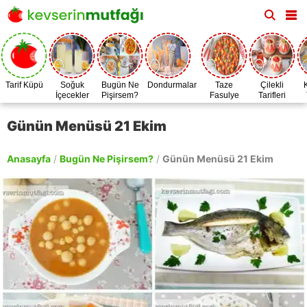
Tarif Küpü
Soğuk
Bugün Ne
Dondurmalar
Taze
Çilekli
İçecekler
Pişirsem?
Fasulye
Tarifleri
Zamanı
Günün Menüsü 21 Ekim
Anasayfa
/
Bugün Ne Pişirsem?
/
Günün Menüsü 21 Ekim