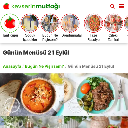
Tarif Küpü
Soğuk
Bugün Ne
Dondurmalar
Taze
Çilekli
İçecekler
Pişirsem?
Fasulye
Tarifleri
Zamanı
Günün Menüsü 21 Eylül
Anasayfa
/
Bugün Ne Pişirsem?
/
Günün Menüsü 21 Eylül