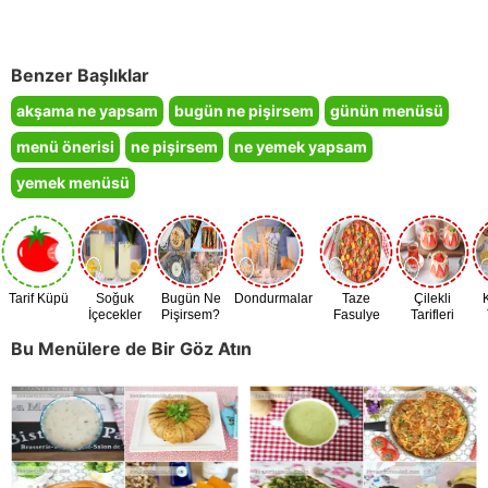
Benzer Başlıklar
akşama ne yapsam
bugün ne pişirsem
günün menüsü
menü önerisi
ne pişirsem
ne yemek yapsam
yemek menüsü
Tarif Küpü
Soğuk
Bugün Ne
Dondurmalar
Taze
Çilekli
İçecekler
Pişirsem?
Fasulye
Tarifleri
Zamanı
Bu Menülere de Bir Göz Atın