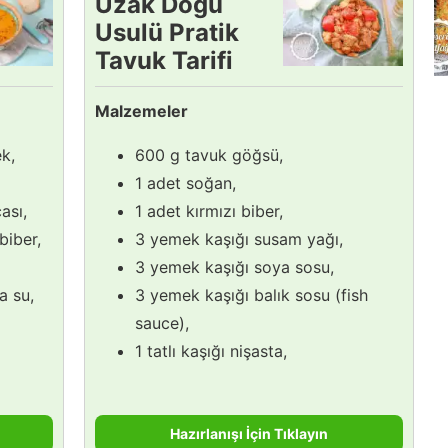
Uzak Doğu
Usulü Pratik
Tavuk Tarifi
Malzemeler
k,
600 g tavuk göğsü,
1 adet soğan,
ası,
1 adet kırmızı biber,
 biber,
3 yemek kaşığı susam yağı,
3 yemek kaşığı soya sosu,
a su,
3 yemek kaşığı balık sosu (fish
sauce),
1 tatlı kaşığı nişasta,
Hazırlanışı İçin Tıklayın