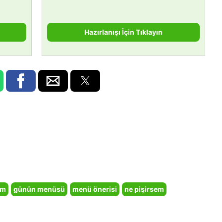
Hazırlanışı İçin Tıklayın
em
günün menüsü
menü önerisi
ne pişirsem