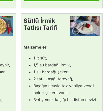
Sütlü İrmik
Tatlısı Tarifi
Malzemeler
1 lt süt,
eynir,
1,5 su bardağı irmik,
şar
1 su bardağı şeker,
2 tatlı kaşığı tereyağ,
Bıçağın ucuyla toz vanilya veya1
paket şekerli vanilin,
,
3-4 yemek kaşığı hindistan cevizi.