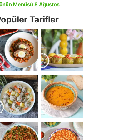
ünün Menüsü 8 Ağustos
opüler Tarifler