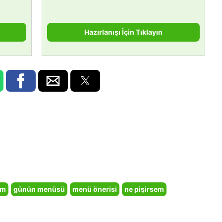
Hazırlanışı İçin Tıklayın
em
günün menüsü
menü önerisi
ne pişirsem