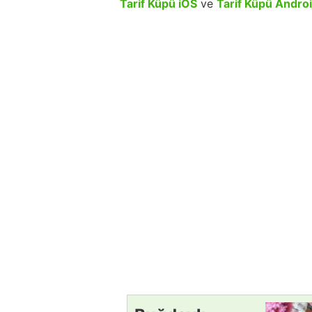
Tarif Küpü iOS
ve
Tarif Küpü Andro