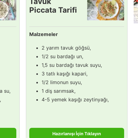
Tavuk
Piccata Tarifi
Malzemeler
2 yarım tavuk göğsü,
1/2 su bardağı un,
1,5 su bardağı tavuk suyu,
3 tatlı kaşığı kapari,
1/2 limonun suyu,
a su,
1 diş sarımsak,
,
4-5 yemek kaşığı zeytinyağı,
Hazırlanışı İçin Tıklayın