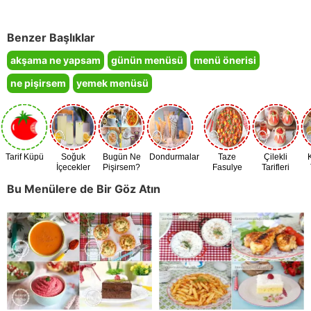
Benzer Başlıklar
akşama ne yapsam
günün menüsü
menü önerisi
ne pişirsem
yemek menüsü
Tarif Küpü
Soğuk
Bugün Ne
Dondurmalar
Taze
Çilekli
İçecekler
Pişirsem?
Fasulye
Tarifleri
Zamanı
Bu Menülere de Bir Göz Atın