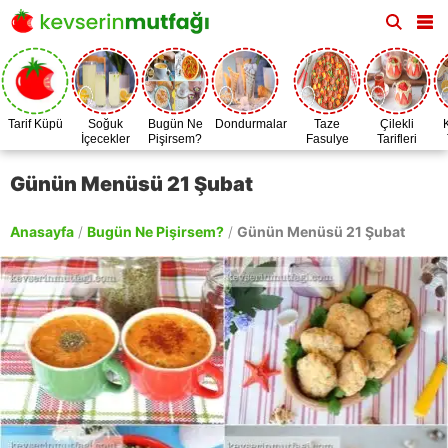
Tarif Küpü
Soğuk
Bugün Ne
Dondurmalar
Taze
Çilekli
İçecekler
Pişirsem?
Fasulye
Tarifleri
Zamanı
Günün Menüsü 21 Şubat
Anasayfa
/
Bugün Ne Pişirsem?
/
Günün Menüsü 21 Şubat