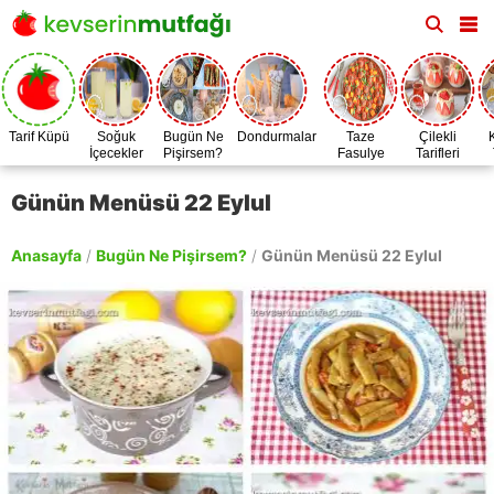
Tarif Küpü
Soğuk
Bugün Ne
Dondurmalar
Taze
Çilekli
İçecekler
Pişirsem?
Fasulye
Tarifleri
Zamanı
Günün Menüsü 22 Eylul
Anasayfa
/
Bugün Ne Pişirsem?
/
Günün Menüsü 22 Eylul