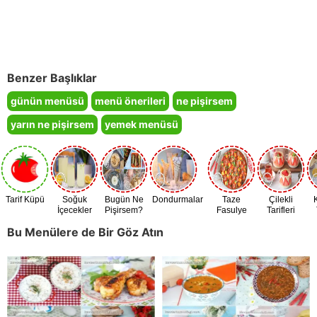
Benzer Başlıklar
günün menüsü
menü önerileri
ne pişirsem
yarın ne pişirsem
yemek menüsü
Tarif Küpü
Soğuk
Bugün Ne
Dondurmalar
Taze
Çilekli
İçecekler
Pişirsem?
Fasulye
Tarifleri
Zamanı
Bu Menülere de Bir Göz Atın