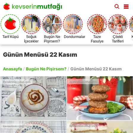
Tarif Küpü
Soğuk
Bugün Ne
Dondurmalar
Taze
Çilekli
İçecekler
Pişirsem?
Fasulye
Tarifleri
Zamanı
Günün Menüsü 22 Kasım
Anasayfa
/
Bugün Ne Pişirsem?
/
Günün Menüsü 22 Kasım