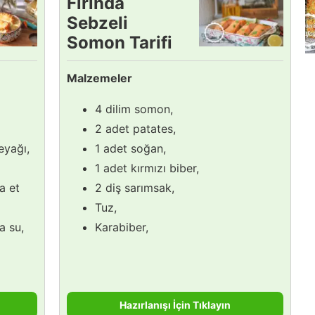
Fırında
Sebzeli
Somon Tarifi
Malzemeler
4 dilim somon,
2 adet patates,
eyağı,
1 adet soğan,
1 adet kırmızı biber,
a et
2 diş sarımsak,
Tuz,
a su,
Karabiber,
Hazırlanışı İçin Tıklayın