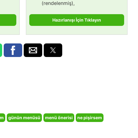
(rendelenmiş),
Hazırlanışı İçin Tıklayın
em
günün menüsü
menü önerisi
ne pişirsem