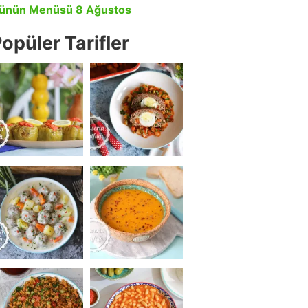
ünün Menüsü 8 Ağustos
opüler Tarifler