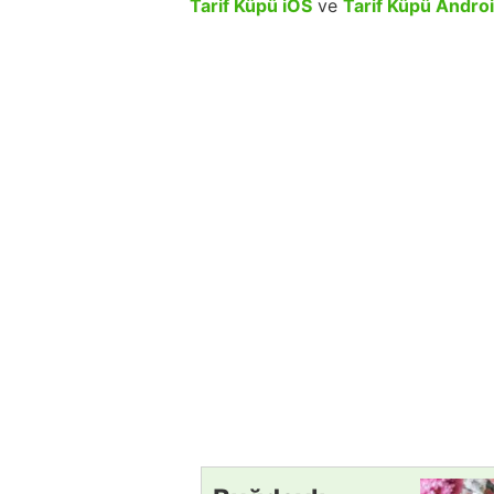
Tarif Küpü iOS
ve
Tarif Küpü Andro