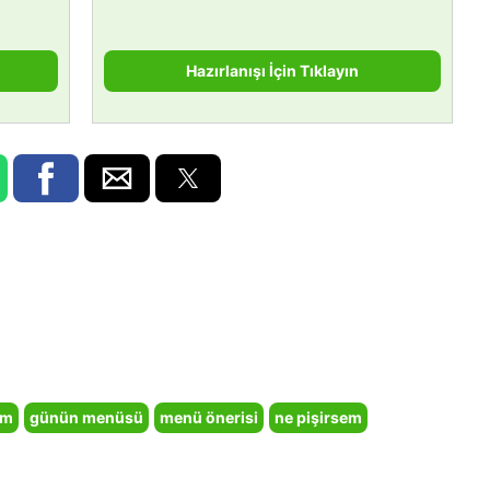
Hazırlanışı İçin Tıklayın
em
günün menüsü
menü önerisi
ne pişirsem