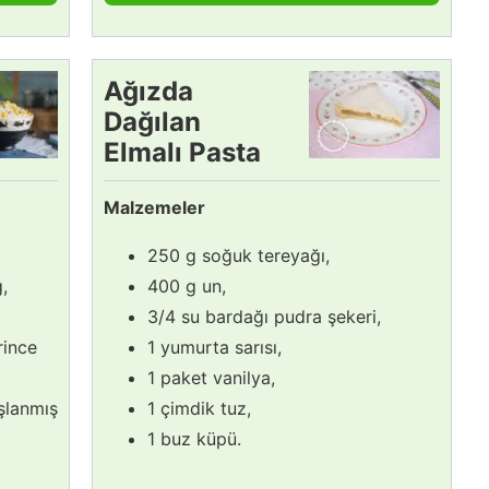
Ağızda
Dağılan
Elmalı Pasta
Tarifi
Malzemeler
250 g soğuk tereyağı,
,
400 g un,
3/4 su bardağı pudra şekeri,
rince
1 yumurta sarısı,
1 paket vanilya,
şlanmış
1 çimdik tuz,
1 buz küpü.