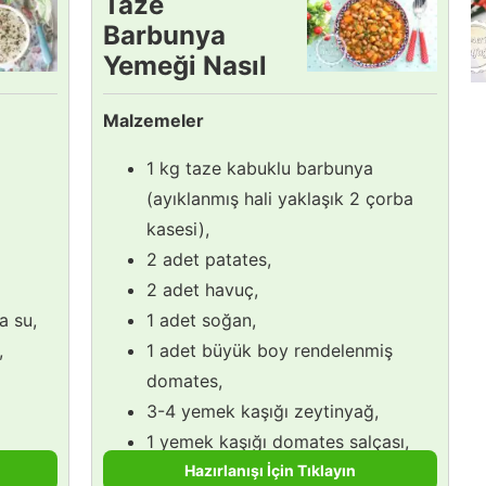
Taze
Barbunya
Yemeği Nasıl
Yapılır?
Malzemeler
1 kg taze kabuklu barbunya
(ayıklanmış hali yaklaşık 2 çorba
kasesi),
2 adet patates,
2 adet havuç,
a su,
1 adet soğan,
,
1 adet büyük boy rendelenmiş
domates,
3-4 yemek kaşığı zeytinyağ,
1 yemek kaşığı domates salçası,
Hazırlanışı İçin Tıklayın