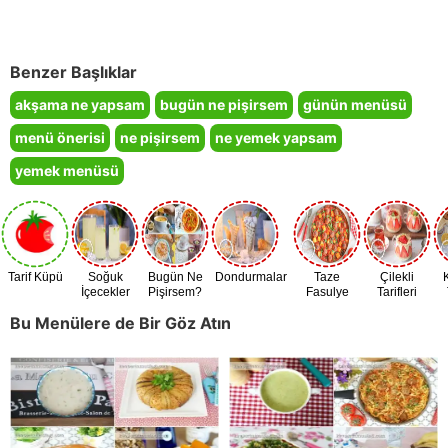
Benzer Başlıklar
akşama ne yapsam
bugün ne pişirsem
günün menüsü
menü önerisi
ne pişirsem
ne yemek yapsam
yemek menüsü
Tarif Küpü
Soğuk
Bugün Ne
Dondurmalar
Taze
Çilekli
İçecekler
Pişirsem?
Fasulye
Tarifleri
Zamanı
Bu Menülere de Bir Göz Atın