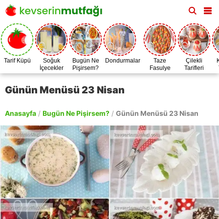
Tarif Küpü
Soğuk
Bugün Ne
Dondurmalar
Taze
Çilekli
İçecekler
Pişirsem?
Fasulye
Tarifleri
Zamanı
Günün Menüsü 23 Nisan
Anasayfa
/
Bugün Ne Pişirsem?
/
Günün Menüsü 23 Nisan