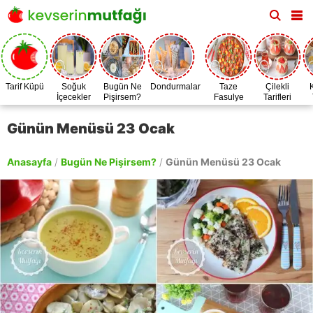
Tarif Küpü
Soğuk
Bugün Ne
Dondurmalar
Taze
Çilekli
İçecekler
Pişirsem?
Fasulye
Tarifleri
Zamanı
Günün Menüsü 23 Ocak
Anasayfa
/
Bugün Ne Pişirsem?
/
Günün Menüsü 23 Ocak