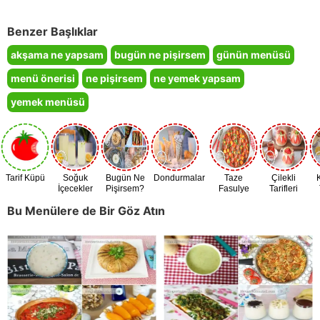
Benzer Başlıklar
akşama ne yapsam
bugün ne pişirsem
günün menüsü
menü önerisi
ne pişirsem
ne yemek yapsam
yemek menüsü
Tarif Küpü
Soğuk
Bugün Ne
Dondurmalar
Taze
Çilekli
İçecekler
Pişirsem?
Fasulye
Tarifleri
Zamanı
Bu Menülere de Bir Göz Atın