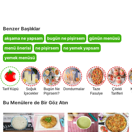
Benzer Başlıklar
akşama ne yapsam
bugün ne pişirsem
günün menüsü
menü önerisi
ne pişirsem
ne yemek yapsam
yemek menüsü
Tarif Küpü
Soğuk
Bugün Ne
Dondurmalar
Taze
Çilekli
İçecekler
Pişirsem?
Fasulye
Tarifleri
Zamanı
Bu Menülere de Bir Göz Atın