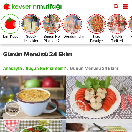
Tarif Küpü
Soğuk
Bugün Ne
Dondurmalar
Taze
Çilekli
İçecekler
Pişirsem?
Fasulye
Tarifleri
Zamanı
Günün Menüsü 24 Ekim
Anasayfa
/
Bugün Ne Pişirsem?
/
Günün Menüsü 24 Ekim