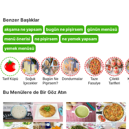
Benzer Başlıklar
akşama ne yapsam
bugün ne pişirsem
günün menüsü
menü önerisi
ne pişirsem
ne yemek yapsam
yemek menüsü
Tarif Küpü
Soğuk
Bugün Ne
Dondurmalar
Taze
Çilekli
İçecekler
Pişirsem?
Fasulye
Tarifleri
Zamanı
Bu Menülere de Bir Göz Atın