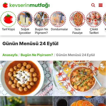
Tarif Küpü
Soğuk
Bugün Ne
Dondurmalar
Taze
Çilekli
İçecekler
Pişirsem?
Fasulye
Tarifleri
Zamanı
Günün Menüsü 24 Eylül
Anasayfa
/
Bugün Ne Pişirsem?
/
Günün Menüsü 24 Eylül