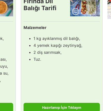
Fırında Dil
Balığı Tarifi
Malzemeler
k,
1 kg ayıklanmış dil balığı,
4 yemek kaşığı zeytinyağ,
2 diş sarımsak,
ası,
Tuz.
suyu,
a su,
,
Hazırlanışı İçin Tıklayın