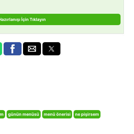
Hazırlanışı İçin Tıklayın
em
günün menüsü
menü önerisi
ne pişirsem