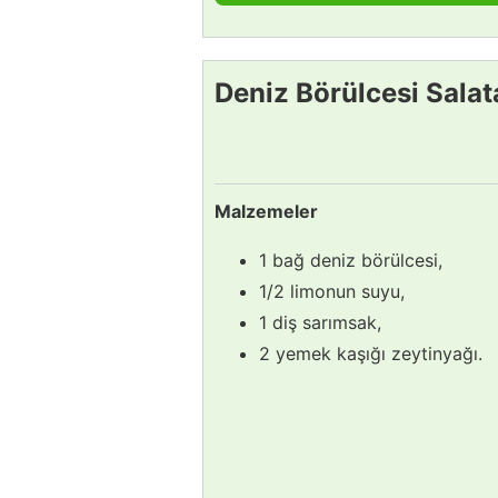
Deniz Börülcesi Salata
Malzemeler
1 bağ deniz börülcesi,
1/2 limonun suyu,
1 diş sarımsak,
2 yemek kaşığı zeytinyağı.