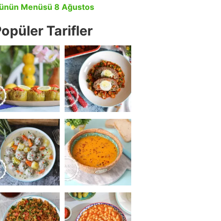
ünün Menüsü 8 Ağustos
opüler Tarifler