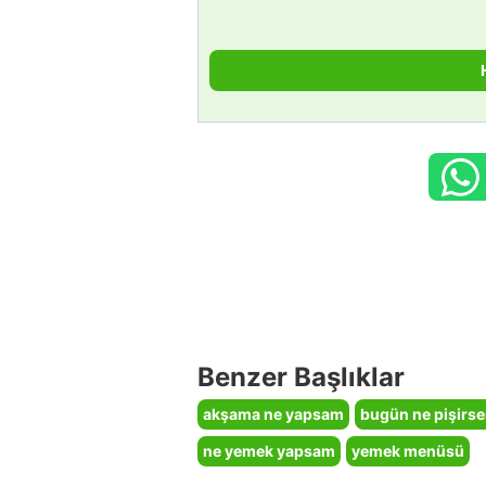
Benzer Başlıklar
akşama ne yapsam
bugün ne pişirs
ne yemek yapsam
yemek menüsü