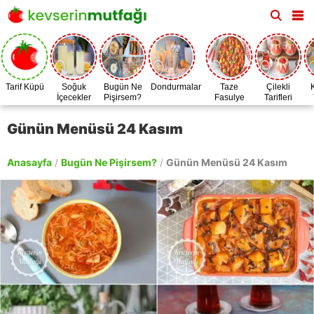
Tarif Küpü
Soğuk
Bugün Ne
Dondurmalar
Taze
Çilekli
İçecekler
Pişirsem?
Fasulye
Tarifleri
Zamanı
Günün Menüsü 24 Kasım
Anasayfa
/
Bugün Ne Pişirsem?
/
Günün Menüsü 24 Kasım