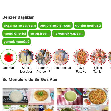
Benzer Başlıklar
akşama ne yapsam
bugün ne pişirsem
günün menüsü
menü önerisi
ne pişirsem
ne yemek yapsam
yemek menüsü
Tarif Küpü
Soğuk
Bugün Ne
Dondurmalar
Taze
Çilekli
İçecekler
Pişirsem?
Fasulye
Tarifleri
Zamanı
Bu Menülere de Bir Göz Atın