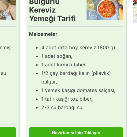
Bulgurlu
Kereviz
Yemeği Tarifi
Malzemeler
anmış
4 adet orta boy kereviz (800 g),
1 adet soğan,
1 adet kırmızı biber,
 su
1/2 çay bardağı kalın (pilavlık)
bulgur,
1 yemek kaşığı domates salçası,
1 tatlı kaşığı toz biber,
2-3 su bardağı su,
Hazırlanışı İçin Tıklayın