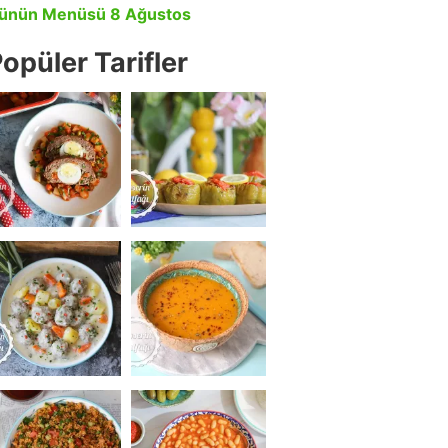
ünün Menüsü 8 Ağustos
opüler Tarifler