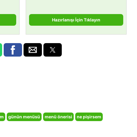
Hazırlanışı İçin Tıklayın
em
günün menüsü
menü önerisi
ne pişirsem