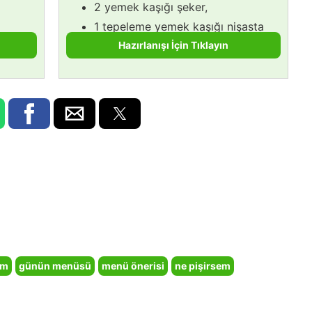
2 yemek kaşığı şeker,
1 tepeleme yemek kaşığı nişasta
(buğday/mısır farketmez).
Hazırlanışı İçin Tıklayın
em
günün menüsü
menü önerisi
ne pişirsem