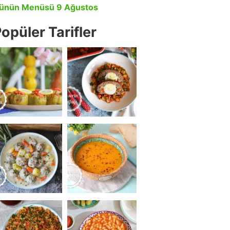
ünün Menüsü 9 Ağustos
opüler Tarifler