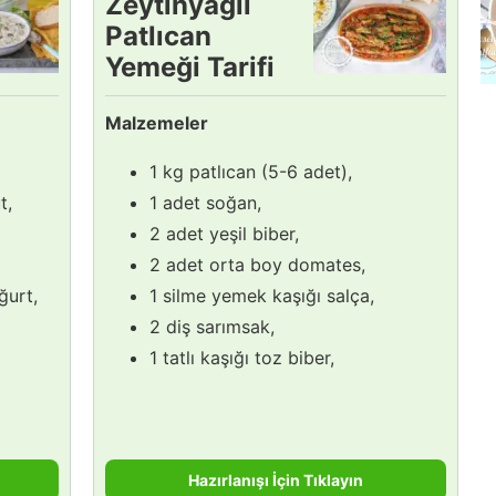
Zeytinyağlı
Patlıcan
Yemeği Tarifi
Malzemeler
1 kg patlıcan (5-6 adet),
t,
1 adet soğan,
2 adet yeşil biber,
2 adet orta boy domates,
ğurt,
1 silme yemek kaşığı salça,
2 diş sarımsak,
1 tatlı kaşığı toz biber,
Hazırlanışı İçin Tıklayın