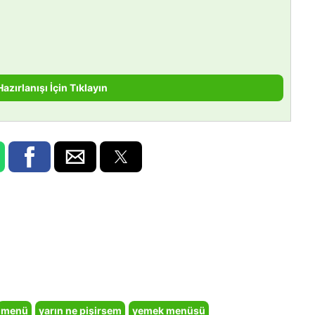
Hazırlanışı İçin Tıklayın
menü
yarın ne pişirsem
yemek menüsü