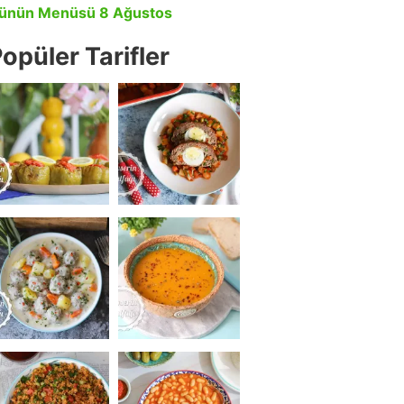
ünün Menüsü 8 Ağustos
opüler Tarifler