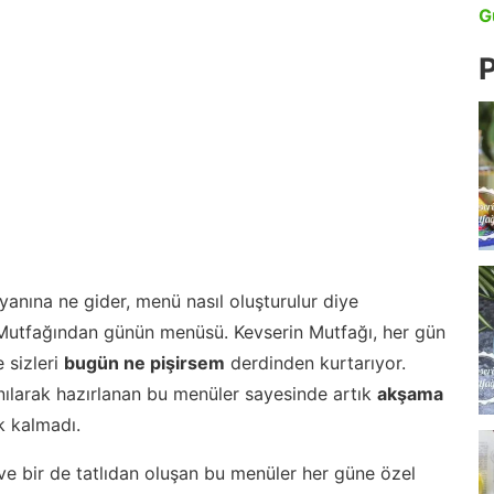
G
P
anına ne gider, menü nasıl oluşturulur diye
 Mutfağından günün menüsü. Kevserin Mutfağı, her gün
 sizleri
bugün ne pişirsem
derdinden kurtarıyor.
nılarak hazırlanan bu menüler sayesinde artık
akşama
 kalmadı.
ve bir de tatlıdan oluşan bu menüler her güne özel