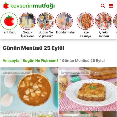
Tarif Küpü
Soğuk
Bugün Ne
Dondurmalar
Taze
Çilekli
İçecekler
Pişirsem?
Fasulye
Tarifleri
Zamanı
Günün Menüsü 25 Eylül
Anasayfa
/
Bugün Ne Pişirsem?
/
Günün Menüsü 25 Eylül