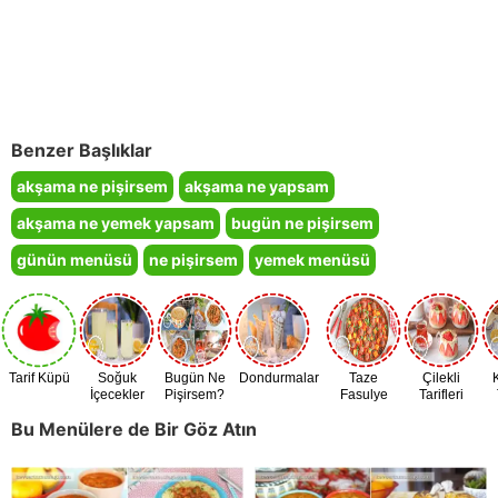
Benzer Başlıklar
akşama ne pişirsem
akşama ne yapsam
akşama ne yemek yapsam
bugün ne pişirsem
günün menüsü
ne pişirsem
yemek menüsü
Tarif Küpü
Soğuk
Bugün Ne
Dondurmalar
Taze
Çilekli
İçecekler
Pişirsem?
Fasulye
Tarifleri
Zamanı
Bu Menülere de Bir Göz Atın