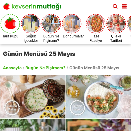
Tarif Küpü
Soğuk
Bugün Ne
Dondurmalar
Taze
Çilekli
İçecekler
Pişirsem?
Fasulye
Tarifleri
Zamanı
Günün Menüsü 25 Mayıs
Anasayfa
/
Bugün Ne Pişirsem?
/
Günün Menüsü 25 Mayıs