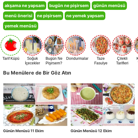
akşama ne yapsam
bugün ne pişirsem
günün menüsü
menü önerisi
ne pişirsem
ne yemek yapsam
yemek menüsü
Tarif Küpü
Soğuk
Bugün Ne
Dondurmalar
Taze
Çilekli
İçecekler
Pişirsem?
Fasulye
Tarifleri
Zamanı
Bu Menülere de Bir Göz Atın
Günün Menüsü 11 Ekim
Günün Menüsü 12 Ekim