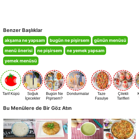
Benzer Başlıklar
akşama ne yapsam
bugün ne pişirsem
günün menüsü
menü önerisi
ne pişirsem
ne yemek yapsam
yemek menüsü
Tarif Küpü
Soğuk
Bugün Ne
Dondurmalar
Taze
Çilekli
İçecekler
Pişirsem?
Fasulye
Tarifleri
Zamanı
Bu Menülere de Bir Göz Atın