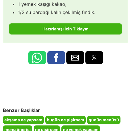
1 yemek kaşığı kakao,
1/2 su bardağı kalın çekilmiş fındık.
Hazırlanışı İçin Tıklayın
Benzer Başlıklar
akşama ne yapsam
bugün ne pişirsem
günün menüsü
menü önerisi
ne pişirsem
ne yemek yapsam