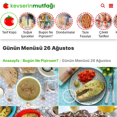
Tarif Küpü
Soğuk
Bugün Ne
Dondurmalar
Taze
Çilekli
İçecekler
Pişirsem?
Fasulye
Tarifleri
Zamanı
Günün Menüsü 26 Ağustos
Anasayfa
/
Bugün Ne Pişirsem?
/
Günün Menüsü 26 Ağustos