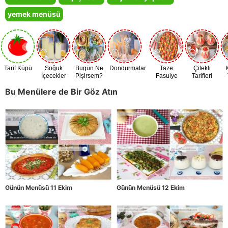
yemek menüsü
Tarif Küpü
Soğuk
Bugün Ne
Dondurmalar
Taze
Çilekli
İçecekler
Pişirsem?
Fasulye
Tarifleri
Zamanı
Bu Menülere de Bir Göz Atın
Günün Menüsü 11 Ekim
Günün Menüsü 12 Ekim