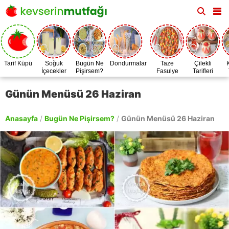
Tarif Küpü
Soğuk
Bugün Ne
Dondurmalar
Taze
Çilekli
İçecekler
Pişirsem?
Fasulye
Tarifleri
Zamanı
Günün Menüsü 26 Haziran
Anasayfa
/
Bugün Ne Pişirsem?
/
Günün Menüsü 26 Haziran