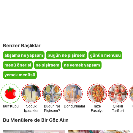
Benzer Başlıklar
akşama ne yapsam
bugün ne pişirsem
günün menüsü
menü önerisi
ne pişirsem
ne yemek yapsam
yemek menüsü
Tarif Küpü
Soğuk
Bugün Ne
Dondurmalar
Taze
Çilekli
İçecekler
Pişirsem?
Fasulye
Tarifleri
Zamanı
Bu Menülere de Bir Göz Atın