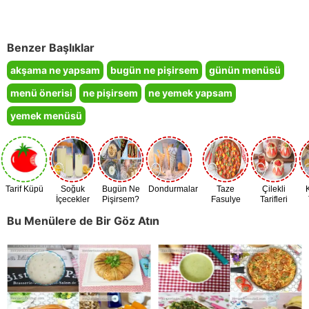
Benzer Başlıklar
akşama ne yapsam
bugün ne pişirsem
günün menüsü
menü önerisi
ne pişirsem
ne yemek yapsam
yemek menüsü
Tarif Küpü
Soğuk
Bugün Ne
Dondurmalar
Taze
Çilekli
İçecekler
Pişirsem?
Fasulye
Tarifleri
Zamanı
Bu Menülere de Bir Göz Atın