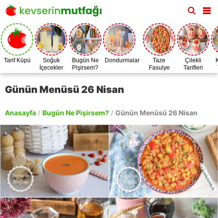
Tarif Küpü
Soğuk
Bugün Ne
Dondurmalar
Taze
Çilekli
İçecekler
Pişirsem?
Fasulye
Tarifleri
Zamanı
Günün Menüsü 26 Nisan
Anasayfa
/
Bugün Ne Pişirsem?
/
Günün Menüsü 26 Nisan