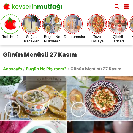
Tarif Küpü
Soğuk
Bugün Ne
Dondurmalar
Taze
Çilekli
İçecekler
Pişirsem?
Fasulye
Tarifleri
Zamanı
Günün Menüsü 27 Kasım
Anasayfa
/
Bugün Ne Pişirsem?
/
Günün Menüsü 27 Kasım