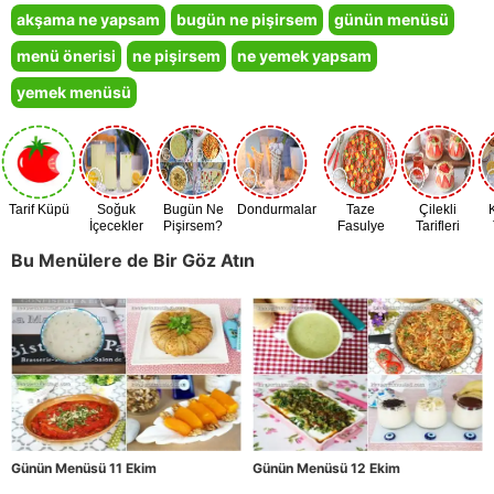
akşama ne yapsam
bugün ne pişirsem
günün menüsü
menü önerisi
ne pişirsem
ne yemek yapsam
yemek menüsü
Tarif Küpü
Soğuk
Bugün Ne
Dondurmalar
Taze
Çilekli
İçecekler
Pişirsem?
Fasulye
Tarifleri
Zamanı
Bu Menülere de Bir Göz Atın
Günün Menüsü 11 Ekim
Günün Menüsü 12 Ekim