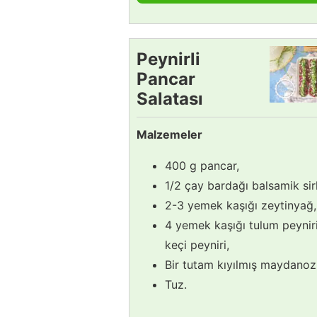
Peynirli
Pancar
Salatası
Tarifi
Malzemeler
400 g pancar,
1/2 çay bardağı balsamik sir
2-3 yemek kaşığı zeytinyağ,
4 yemek kaşığı tulum peyniri
keçi peyniri,
Bir tutam kıyılmış maydanoz
Tuz.