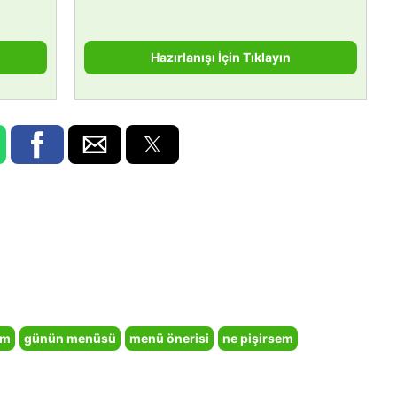
Hazırlanışı İçin Tıklayın
em
günün menüsü
menü önerisi
ne pişirsem