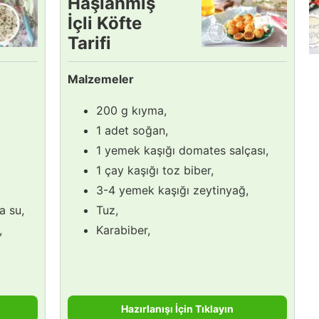
Haşlanmış
İçli Köfte
Tarifi
Malzemeler
200 g kıyma,
1 adet soğan,
1 yemek kaşığı domates salçası,
1 çay kaşığı toz biber,
3-4 yemek kaşığı zeytinyağ,
a su,
Tuz,
,
Karabiber,
Hazırlanışı İçin Tıklayın