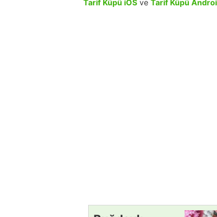
Tarif Küpü iOS
ve
Tarif Küpü Andro