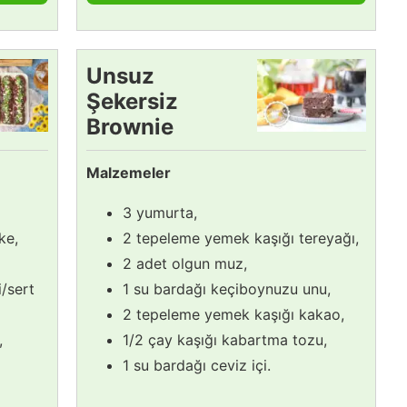
Unsuz
Şekersiz
Brownie
Tarifi
Malzemeler
3 yumurta,
ke,
2 tepeleme yemek kaşığı tereyağı,
2 adet olgun muz,
/sert
1 su bardağı keçiboynuzu unu,
2 tepeleme yemek kaşığı kakao,
,
1/2 çay kaşığı kabartma tozu,
1 su bardağı ceviz içi.