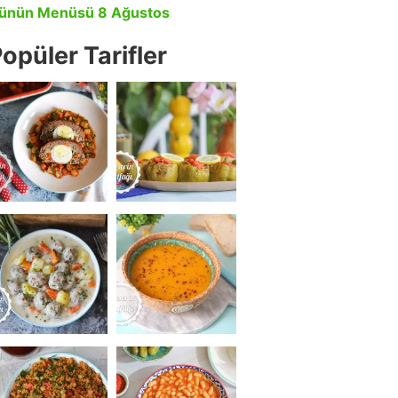
ünün Menüsü 8 Ağustos
opüler Tarifler