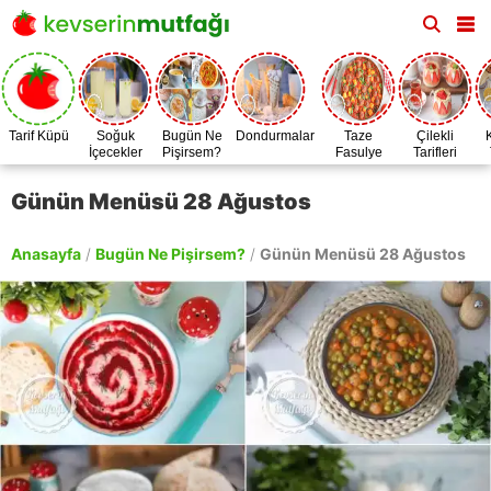
Tarif Küpü
Soğuk
Bugün Ne
Dondurmalar
Taze
Çilekli
İçecekler
Pişirsem?
Fasulye
Tarifleri
Zamanı
Günün Menüsü 28 Ağustos
Anasayfa
/
Bugün Ne Pişirsem?
/
Günün Menüsü 28 Ağustos