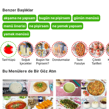
Benzer Başlıklar
akşama ne yapsam
bugün ne pişirsem
günün menüsü
menü önerisi
ne pişirsem
ne yemek yapsam
yemek menüsü
Tarif Küpü
Soğuk
Bugün Ne
Dondurmalar
Taze
Çilekli
İçecekler
Pişirsem?
Fasulye
Tarifleri
Zamanı
Bu Menülere de Bir Göz Atın