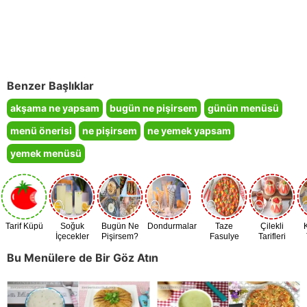
Benzer Başlıklar
akşama ne yapsam
bugün ne pişirsem
günün menüsü
menü önerisi
ne pişirsem
ne yemek yapsam
yemek menüsü
Tarif Küpü
Soğuk
Bugün Ne
Dondurmalar
Taze
Çilekli
İçecekler
Pişirsem?
Fasulye
Tarifleri
Zamanı
Bu Menülere de Bir Göz Atın