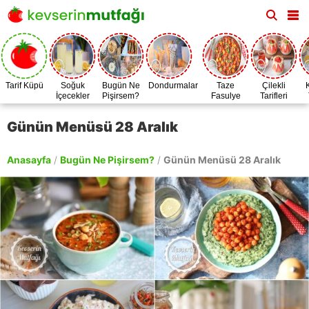
Tarif Küpü
Soğuk
Bugün Ne
Dondurmalar
Taze
Çilekli
İçecekler
Pişirsem?
Fasulye
Tarifleri
Zamanı
Günün Menüsü 28 Aralık
Anasayfa
/
Bugün Ne Pişirsem?
/
Günün Menüsü 28 Aralık