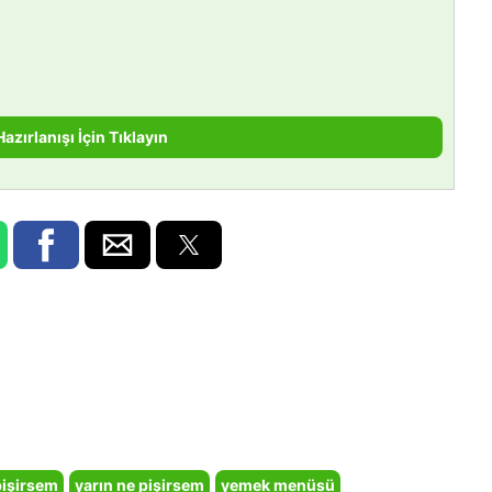
Hazırlanışı İçin Tıklayın
pişirsem
yarın ne pişirsem
yemek menüsü