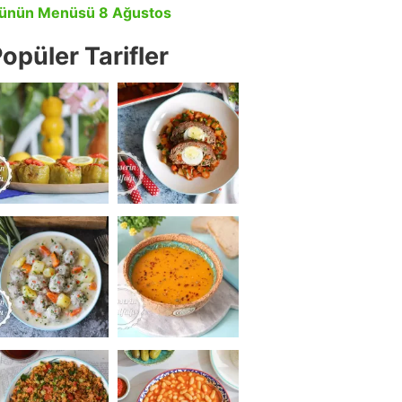
ünün Menüsü 8 Ağustos
opüler Tarifler