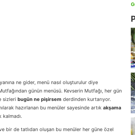
G
P
anına ne gider, menü nasıl oluşturulur diye
 Mutfağından günün menüsü. Kevserin Mutfağı, her gün
 sizleri
bugün ne pişirsem
derdinden kurtarıyor.
nılarak hazırlanan bu menüler sayesinde artık
akşama
 kalmadı.
ve bir de tatlıdan oluşan bu menüler her güne özel