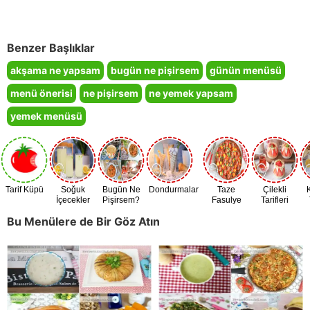
Benzer Başlıklar
akşama ne yapsam
bugün ne pişirsem
günün menüsü
menü önerisi
ne pişirsem
ne yemek yapsam
yemek menüsü
Tarif Küpü
Soğuk
Bugün Ne
Dondurmalar
Taze
Çilekli
İçecekler
Pişirsem?
Fasulye
Tarifleri
Zamanı
Bu Menülere de Bir Göz Atın