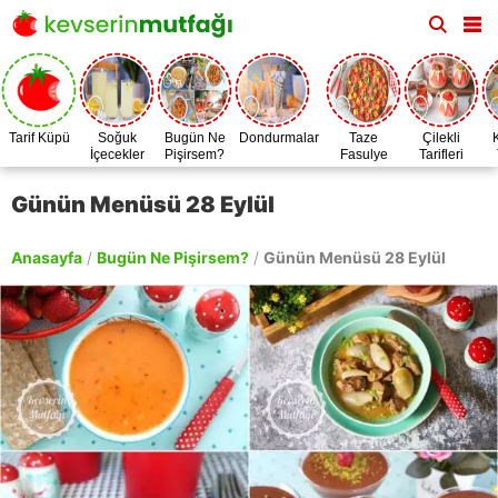
Tarif Küpü
Soğuk
Bugün Ne
Dondurmalar
Taze
Çilekli
İçecekler
Pişirsem?
Fasulye
Tarifleri
Zamanı
Günün Menüsü 28 Eylül
Anasayfa
/
Bugün Ne Pişirsem?
/
Günün Menüsü 28 Eylül