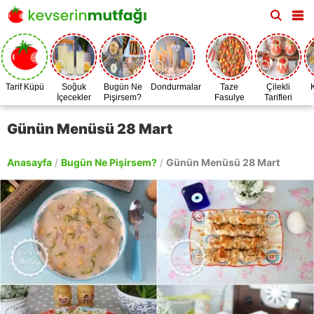
Tarif Küpü
Soğuk
Bugün Ne
Dondurmalar
Taze
Çilekli
İçecekler
Pişirsem?
Fasulye
Tarifleri
Zamanı
Günün Menüsü 28 Mart
Anasayfa
/
Bugün Ne Pişirsem?
/
Günün Menüsü 28 Mart