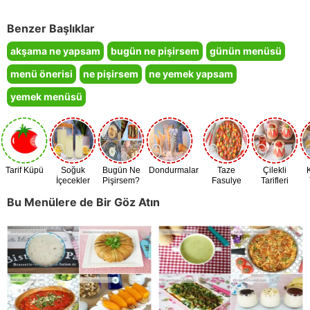
Benzer Başlıklar
akşama ne yapsam
bugün ne pişirsem
günün menüsü
menü önerisi
ne pişirsem
ne yemek yapsam
yemek menüsü
Tarif Küpü
Soğuk
Bugün Ne
Dondurmalar
Taze
Çilekli
İçecekler
Pişirsem?
Fasulye
Tarifleri
Zamanı
Bu Menülere de Bir Göz Atın