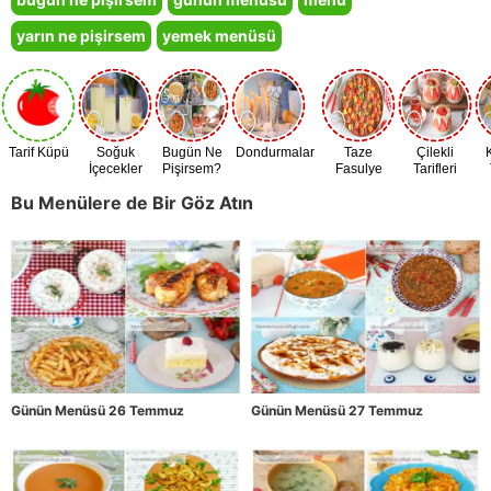
yarın ne pişirsem
yemek menüsü
Tarif Küpü
Soğuk
Bugün Ne
Dondurmalar
Taze
Çilekli
İçecekler
Pişirsem?
Fasulye
Tarifleri
Zamanı
Bu Menülere de Bir Göz Atın
Günün Menüsü 26 Temmuz
Günün Menüsü 27 Temmuz