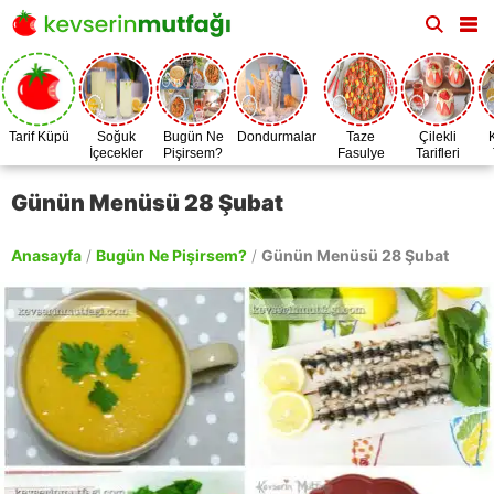
Tarif Küpü
Soğuk
Bugün Ne
Dondurmalar
Taze
Çilekli
İçecekler
Pişirsem?
Fasulye
Tarifleri
Zamanı
Günün Menüsü 28 Şubat
Anasayfa
/
Bugün Ne Pişirsem?
/
Günün Menüsü 28 Şubat