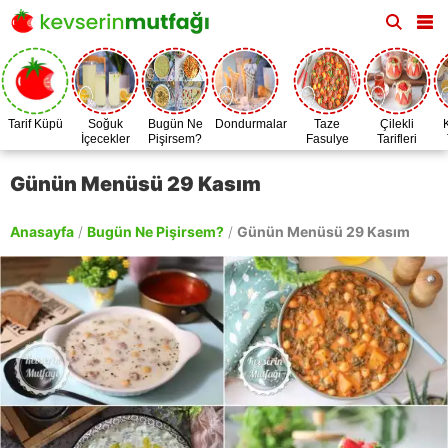
Tarif Küpü
Soğuk
Bugün Ne
Dondurmalar
Taze
Çilekli
İçecekler
Pişirsem?
Fasulye
Tarifleri
Zamanı
Günün Menüsü 29 Kasım
Anasayfa
/
Bugün Ne Pişirsem?
/
Günün Menüsü 29 Kasım