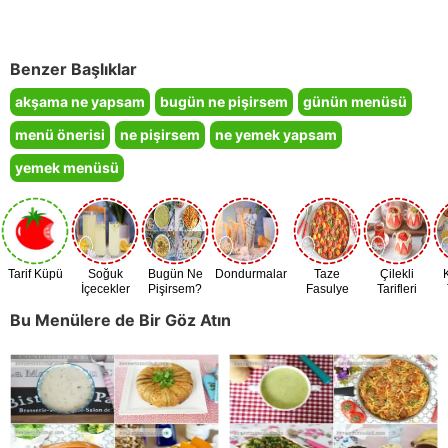
Benzer Başlıklar
akşama ne yapsam
bugün ne pişirsem
günün menüsü
menü önerisi
ne pişirsem
ne yemek yapsam
yemek menüsü
Tarif Küpü
Soğuk
Bugün Ne
Dondurmalar
Taze
Çilekli
İçecekler
Pişirsem?
Fasulye
Tarifleri
Zamanı
Bu Menülere de Bir Göz Atın