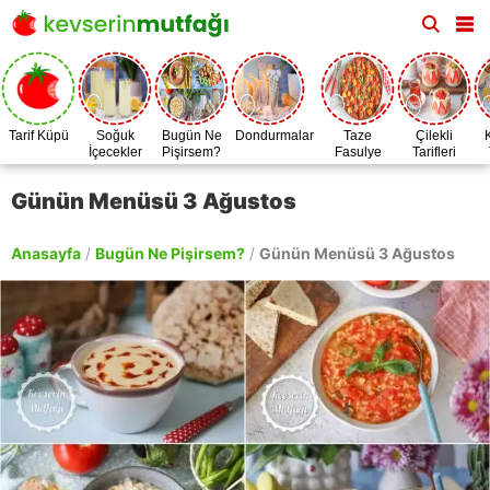
Tarif Küpü
Soğuk
Bugün Ne
Dondurmalar
Taze
Çilekli
İçecekler
Pişirsem?
Fasulye
Tarifleri
Zamanı
Günün Menüsü 3 Ağustos
Anasayfa
/
Bugün Ne Pişirsem?
/
Günün Menüsü 3 Ağustos