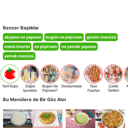
Benzer Başlıklar
akşama ne yapsam
bugün ne pişirsem
günün menüsü
menü önerisi
ne pişirsem
ne yemek yapsam
yemek menüsü
Tarif Küpü
Soğuk
Bugün Ne
Dondurmalar
Taze
Çilekli
İçecekler
Pişirsem?
Fasulye
Tarifleri
Zamanı
Bu Menülere de Bir Göz Atın