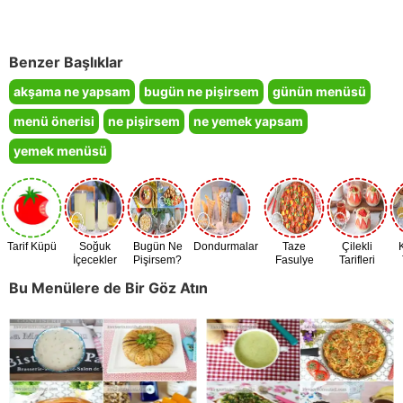
Benzer Başlıklar
akşama ne yapsam
bugün ne pişirsem
günün menüsü
menü önerisi
ne pişirsem
ne yemek yapsam
yemek menüsü
Tarif Küpü
Soğuk
Bugün Ne
Dondurmalar
Taze
Çilekli
İçecekler
Pişirsem?
Fasulye
Tarifleri
Zamanı
Bu Menülere de Bir Göz Atın