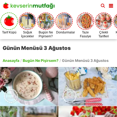
Tarif Küpü
Soğuk
Bugün Ne
Dondurmalar
Taze
Çilekli
İçecekler
Pişirsem?
Fasulye
Tarifleri
Zamanı
Günün Menüsü 3 Ağustos
Anasayfa
/
Bugün Ne Pişirsem?
/
Günün Menüsü 3 Ağustos